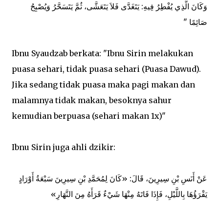
ﻭَﻛَﺎﻥَ اﻟَّﺬِﻱ ﻳُﻔْﻄِﺮُ ﻓِﻴﻪِ: ﻳَﺘَﻐَﺪَّﻯ ﻓَﻼَ ﻳَﺘَﻌَﺸَّﻰ، ﺛُﻢَّ ﻳَﺘَﺴَﺤَّﺮُ ﻭَﻳُﺼْﺒِﺢُ
ﺻَﺎﺋِﻤًﺎ "
Ibnu Syaudzab berkata: "Ibnu Sirin melakukan
puasa sehari, tidak puasa sehari (Puasa Dawud).
Jika sedang tidak puasa maka pagi makan dan
malamnya tidak makan, besoknya sahur
kemudian berpuasa (sehari makan 1x)"
Ibnu Sirin juga ahli dzikir:
ﻋَﻦْ ﺃَﻧَﺲِ ﺑْﻦِ ﺳِﻴﺮِﻳﻦَ، ﻗَﺎﻝَ: «ﻛَﺎﻥَ ﻟِﻤُﺤَﻤَّﺪِ ﺑْﻦِ ﺳِﻴﺮِﻳﻦَ ﺳَﺒْﻌَﺔُ ﺃَﻭْﺭَاﺩٍ
ﻳَﻘْﺮَﺅُﻫَﺎ ﺑِﺎﻟﻠَّﻴْﻞِ، ﻓَﺈِﺫَا ﻓَﺎﺗَﻪُ ﻣِﻨْﻬَﺎ ﺷَﻲْءٌ ﻗَﺮَﺃَﻩُ ﻣِﻦَ اﻟﻨَّﻬَﺎﺭِ»