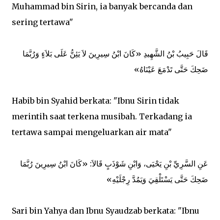
Muhammad bin Sirin, ia banyak bercanda dan
sering tertawa"
ﻗَﺎﻝَ ﺣَﺒِﻴﺐُ ﺑْﻦُ اﻟﺸَّﻬِﻴﺪِ «ﻛَﺎﻥَ اﺑْﻦُ ﺳِﻴﺮِﻳﻦَ ﻻَ ﻳَﺌِﻦُّ ﻋَﻠَﻰ ﺑَﻼَءٍ ﻭَﺭُﺑَّﻤَﺎ
ﺿَﺤِﻚَ ﺣَﺘَّﻰ ﺗَﺪْﻣَﻊَ ﻋَﻴْﻨَﺎﻩُ»
Habib bin Syahid berkata: "Ibnu Sirin tidak
merintih saat terkena musibah. Terkadang ia
tertawa sampai mengeluarkan air mata"
ﻋَﻦِ اﻟﺴَّﺮِﻱِّ ﺑْﻦِ ﻳَﺤْﻴَﻰ، ﻭَاﺑْﻦِ ﺷَﻮْﺫَﺏٍ ﻗَﺎﻻَ: «ﻛَﺎﻥَ اﺑْﻦُ ﺳِﻴﺮِﻳﻦَ ﺭُﺑَّﻤَﺎ
ﺿَﺤِﻚَ ﺣَﺘَّﻰ ﻳَﺴْﺘَﻠْﻘِﻲَ ﻭَﻳَﻤُﺪَّ ﺭِﺟْﻠَﻴْﻪِ»
Sari bin Yahya dan Ibnu Syaudzab berkata: "Ibnu