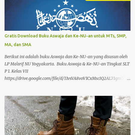
Gratis Download Buku Aswaja dan Ke-NU-an untuk MTs, SMP,
MA, dan SMA
Berikut ini adalah buku Aswaja dan Ke-NU-an yang disusun oleh
LP Ma'arif NU Yogyakarta. Buku Aswaja & Ke-NU-an Tingkat SLT
P 1. Kelas VII
https://drive.google.com/file/d/11vsVA8voV1CxMscIQ2AL71gm55ra
rxYp/view?usp=drivesdk 2. Kelas VIII
https://drive.google.com/file/d/11zJSQyMq40ER4balcSxL6anXMM
wlQ4I3/view?usp=drivesdk 3. Kelas IX
https://drive.google.com/file/d/12QBC7ym-
_zxZfbDMH0MRZk1cps8B4BJZ/view?usp=drivesdk Buku Aswaja
& Ke-NU-an Tingkat SLTA 1. Kelas X
https://drive.google.com/file/d/12Qzm1ZthsLht5I-