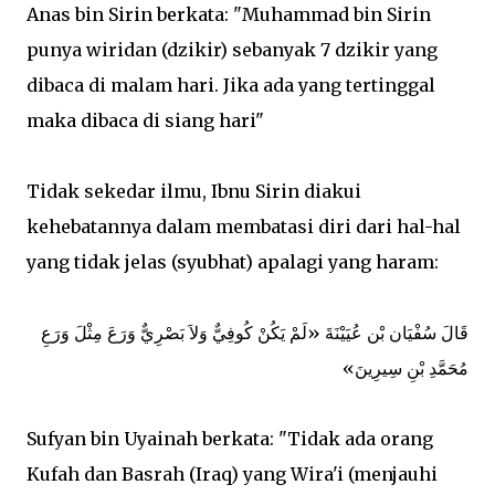
Anas bin Sirin berkata: "Muhammad bin Sirin
punya wiridan (dzikir) sebanyak 7 dzikir yang
dibaca di malam hari. Jika ada yang tertinggal
maka dibaca di siang hari"
Tidak sekedar ilmu, Ibnu Sirin diakui
kehebatannya dalam membatasi diri dari hal-hal
yang tidak jelas (syubhat) apalagi yang haram:
ﻗَﺎﻝَ ﺳُﻔْﻴَﺎﻥ ﺑْﻦ ﻋُﻴَﻴْﻨَﺔَ «ﻟَﻢْ ﻳَﻜُﻦْ ﻛُﻮﻓِﻲٌّ ﻭَﻻَ ﺑَﺼْﺮِﻱٌّ ﻭَﺭَﻉَ ﻣِﺜْﻞَ ﻭَﺭَﻉِ
ﻣُﺤَﻤَّﺪِ ﺑْﻦِ ﺳِﻴﺮِﻳﻦَ»
Sufyan bin Uyainah berkata: "Tidak ada orang
Kufah dan Basrah (Iraq) yang Wira'i (menjauhi