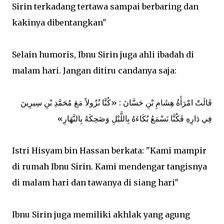
Sirin terkadang tertawa sampai berbaring dan
kakinya dibentangkan"
Selain humoris, Ibnu Sirin juga ahli ibadah di
malam hari. Jangan ditiru candanya saja:
ﻗَﺎﻟَﺖْ اﻣْﺮَﺃَﺓُ ﻫِﺸَﺎﻡِ ﺑْﻦِ ﺣَﺴَّﺎﻥَ : «ﻛُﻨَّﺎ ﻧُﺰُﻭﻻً ﻣَﻊَ ﻣُﺤَﻤَّﺪِ ﺑْﻦِ ﺳِﻴﺮِﻳﻦَ
ﻓِﻲ ﺩَاﺭِﻩِ ﻓَﻜُﻨَّﺎ ﻧَﺴْﻤَﻊُ ﺑُﻜَﺎءَﻩُ ﺑِﺎﻟﻠَّﻴْﻞِ ﻭَﺿَﺤِﻜَﻪُ ﺑِﺎﻟﻨَّﻬَﺎﺭِ»
Istri Hisyam bin Hassan berkata: "Kami mampir
di rumah Ibnu Sirin. Kami mendengar tangisnya
di malam hari dan tawanya di siang hari"
Ibnu Sirin juga memiliki akhlak yang agung