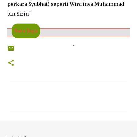
perkara Syubhat) seperti Wira'inya Muhammad
bin Sirin"
Baca Juga
K
o
m
e
n
t