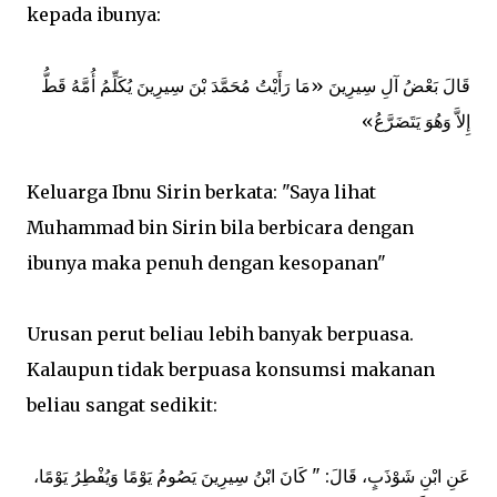
kepada ibunya:
ﻗَﺎﻝَ ﺑَﻌْﺾُ ﺁﻝِ ﺳِﻴﺮِﻳﻦَ «ﻣَﺎ ﺭَﺃَﻳْﺖُ ﻣُﺤَﻤَّﺪَ ﺑْﻦَ ﺳِﻴﺮِﻳﻦَ ﻳُﻜَﻠِّﻢُ ﺃُﻣَّﻪُ ﻗَﻂُّ
ﺇِﻻَّ ﻭَﻫُﻮَ ﻳَﺘَﻀَﺮَّﻉُ»
Keluarga Ibnu Sirin berkata: "Saya lihat
Muhammad bin Sirin bila berbicara dengan
ibunya maka penuh dengan kesopanan"
Urusan perut beliau lebih banyak berpuasa.
Kalaupun tidak berpuasa konsumsi makanan
beliau sangat sedikit:
ﻋَﻦِ اﺑْﻦِ ﺷَﻮْﺫَﺏٍ، ﻗَﺎﻝَ: " ﻛَﺎﻥَ اﺑْﻦُ ﺳِﻴﺮِﻳﻦَ ﻳَﺼُﻮﻡُ ﻳَﻮْﻣًﺎ ﻭَﻳُﻔْﻄِﺮُ ﻳَﻮْﻣًﺎ،