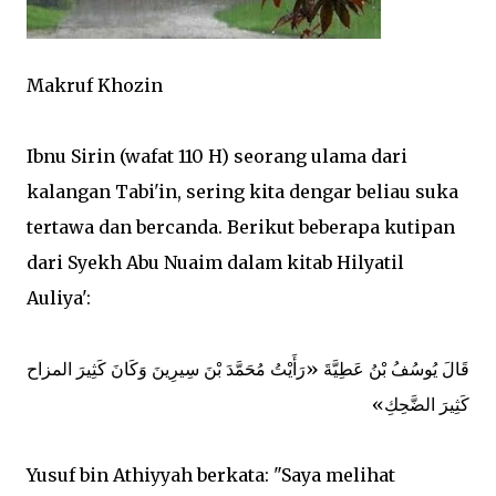
Makruf Khozin
Ibnu Sirin (wafat 110 H) seorang ulama dari
kalangan Tabi'in, sering kita dengar beliau suka
tertawa dan bercanda. Berikut beberapa kutipan
dari Syekh Abu Nuaim dalam kitab Hilyatil
Auliya':
ﻗَﺎﻝَ ﻳُﻮﺳُﻒُ ﺑْﻦُ ﻋَﻄِﻴَّﺔَ «ﺭَﺃَﻳْﺖُ ﻣُﺤَﻤَّﺪَ ﺑْﻦَ ﺳِﻴﺮِﻳﻦَ ﻭَﻛَﺎﻥَ ﻛَﺜِﻴﺮَ اﻟﻤﺰاﺡ
ﻛَﺜِﻴﺮَ اﻟﻀَّﺤِﻚِ»
Yusuf bin Athiyyah berkata: "Saya melihat