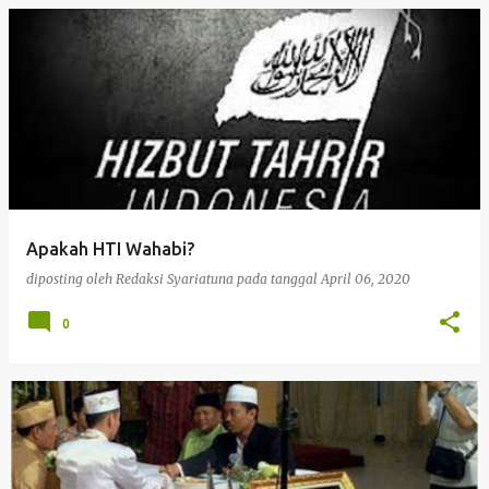
Apakah HTI Wahabi?
diposting oleh
Redaksi Syariatuna
pada tanggal
April 06, 2020
0