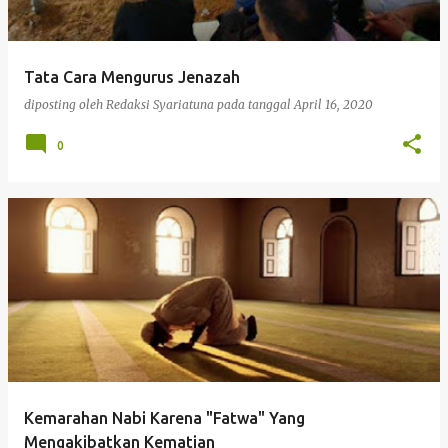
i
n
g
Tata Cara Mengurus Jenazah
a
diposting oleh
Redaksi Syariatuna
pada tanggal
April 16, 2020
n
0
Kemarahan Nabi Karena "Fatwa" Yang
Mengakibatkan Kematian