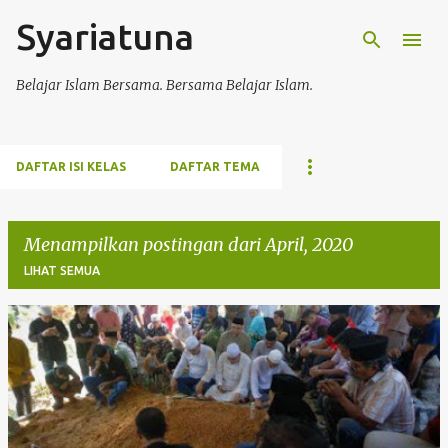
Syariatuna
Langsung ke konten utama
Belajar Islam Bersama. Bersama Belajar Islam.
DAFTAR ISI KELAS
DAFTAR TEMA
Menampilkan postingan dari April, 2020
LIHAT SEMUA
P
o
s
t