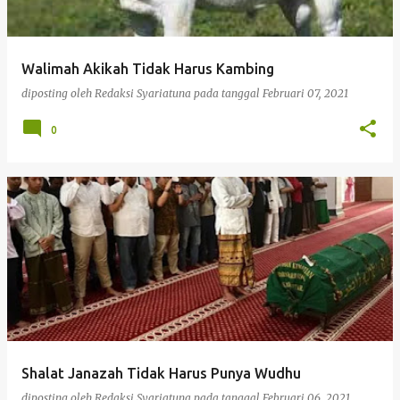
i
n
g
Walimah Akikah Tidak Harus Kambing
a
diposting oleh
Redaksi Syariatuna
pada tanggal
Februari 07, 2021
n
0
Shalat Janazah Tidak Harus Punya Wudhu
diposting oleh
Redaksi Syariatuna
pada tanggal
Februari 06, 2021