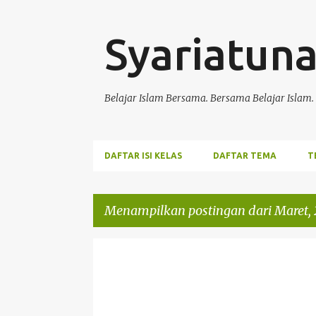
Syariatun
Belajar Islam Bersama. Bersama Belajar Islam.
DAFTAR ISI KELAS
DAFTAR TEMA
T
Menampilkan postingan dari Maret, 
P
HIKMAH
TAUHID
o
s