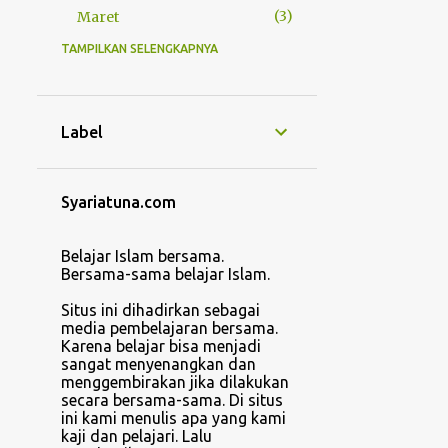
3
Maret
TAMPILKAN SELENGKAPNYA
37
2024
6
Desember
3
Agustus
Label
7
Juli
8
Mei
Syariatuna.com
4
Maret
Belajar Islam bersama.
9
Januari
Bersama-sama belajar Islam.
8
2023
Situs ini dihadirkan sebagai
media pembelajaran bersama.
1
Oktober
Karena belajar bisa menjadi
sangat menyenangkan dan
1
Juli
menggembirakan jika dilakukan
secara bersama-sama. Di situs
3
Juni
ini kami menulis apa yang kami
kaji dan pelajari. Lalu
1
Mei