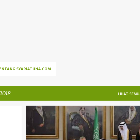
Langsung ke konten utama
a
ENTANG SYARIATUNA.COM
2018
LIHAT SEMU
TAUHID