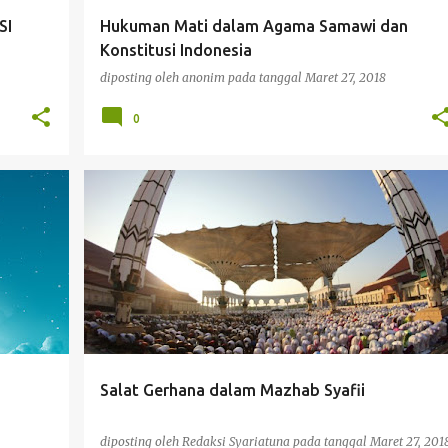
SI
Hukuman Mati dalam Agama Samawi dan
Konstitusi Indonesia
diposting oleh
anonim
pada tanggal
Maret 27, 2018
0
SALAT
SALAT GERHANA
Salat Gerhana dalam Mazhab Syafii
diposting oleh
Redaksi Syariatuna
pada tanggal
Maret 27, 201