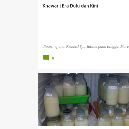
t
Khawarij Era Dulu dan Kini
i
n
g
a
n
diposting oleh
Redaksi Syariatuna
pada tanggal
Maret
0
PERNIKAHAN