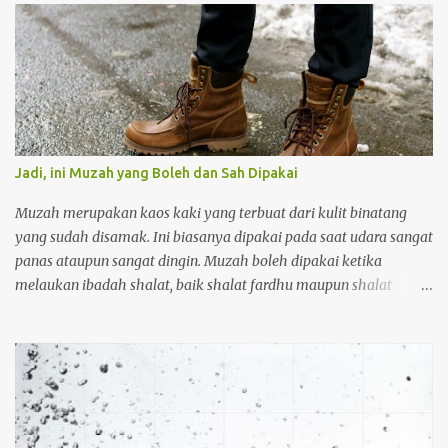
Jadi, ini Muzah yang Boleh dan Sah Dipakai
Muzah merupakan kaos kaki yang terbuat dari kulit binatang
yang sudah disamak. Ini biasanya dipakai pada saat udara sangat
panas ataupun sangat dingin. Muzah boleh dipakai ketika
melaukan ibadah shalat, baik shalat fardhu maupun shalat
sunnah. Orang yang memakai muzah ketika akan melakukan
wudhu tidak perlu melepasnya, tetapi muzah terebut cukup
diusap saja. Adapun kriteria muzah yang bioleh dan sah dipakai
adalah sebagai berikut: Pertama muzah tersebut harus kuat.
Muzah yang boleh dipakai tanpa harus melepasnya ketika akan
meakukaan wudhu atau ibadah haruslah kuat. Dan tidak