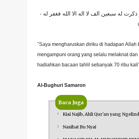
( ذكرت له سبعين الف لا اله الا الله فغفر له
"Saya mengharuskan diriku di hadapan Allah
mengampuni orang yang selalu melaknat dan m
hadiahkan bacaan tahlil sebanyak 70 ribu kali"
Al-Bughuri Samaron
Baca Juga
Kiai Najib, Ahli Qur'an yang Ngelin
Nasihat Bu Nyai