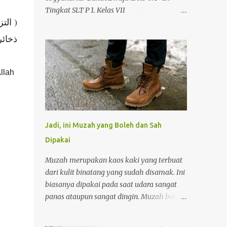
Tingkat SLT P 1. Kelas VII
الت -
https://drive.google.com/file/d/11vsVA8voV1
CxMscIQ2AL71gm55rarxYp/view?
ذخائ)
usp=drivesdk 2. Kelas VIII
https://drive.google.com/file/d/11zJSQyMq4
0ER4balcSxL6anXMMwlQ4I3/view?
llah
usp=drivesdk 3. Kelas IX
https://drive.google.com/file/d/12QBC7ym-
_zxZfbDMH0MRZk1cps8B4BJZ/view?
usp=drivesdk Buku Aswaja & Ke-NU-an
Jadi, ini Muzah yang Boleh dan Sah
Tingkat SLTA 1. Kelas X
Dipakai
https://drive.google.com/file/d/12Qzm1Zths
Lht5I-pimgboiGXLBwuUlMG/view?
Muzah merupakan kaos kaki yang terbuat
usp=drivesdk 2. Kelas XI
dari kulit binatang yang sudah disamak. Ini
https://drive.google.com/file/d/12TgmO9XrI
biasanya dipakai pada saat udara sangat
J9fN7hlebLqydygScmM2gAk/view?
panas ataupun sangat dingin. Muzah boleh
usp=drivesdk 3. Kelas XII
dipakai ketika melaukan ibadah shalat,
https://drive.google.com/file/d/12UFWibfVT
baik shalat fardhu maupun shalat sunnah.