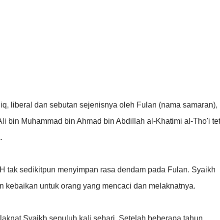
diq, liberal dan sebutan sejenisnya oleh Fulan (nama samaran),
 bin Muhammad bin Ahmad bin Abdillah al-Khatimi al-Tho'i te
a.
H tak sedikitpun menyimpan rasa dendam pada Fulan. Syaikh
 kebaikan untuk orang yang mencaci dan melaknatnya.
aknat Syaikh sepuluh kali sehari. Setelah beberapa tahun