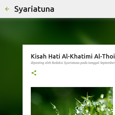
Syariatuna
Kisah Hati Al-Khatimi Al-Th
diposting oleh
Redaksi Syariatuna
pada tanggal
September 