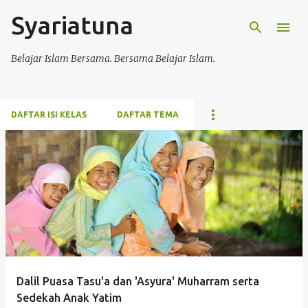
Syariatuna
Langsung ke konten utama
Belajar Islam Bersama. Bersama Belajar Islam.
DAFTAR ISI KELAS
DAFTAR TEMA
P
o
s
t
i
n
g
Dalil Puasa Tasu'a dan 'Asyura' Muharram serta
a
Sedekah Anak Yatim
n