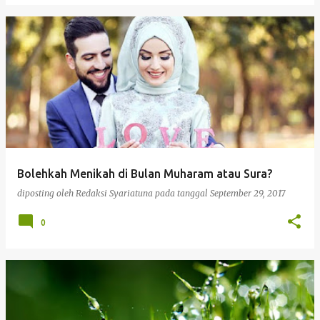
Bolehkah Menikah di Bulan Muharam atau Sura?
diposting oleh
Redaksi Syariatuna
pada tanggal
September 29, 2017
0