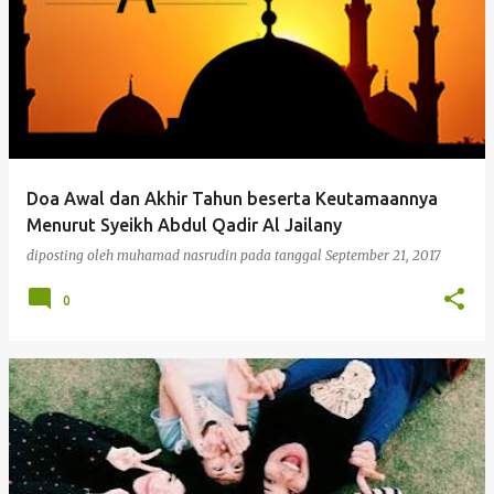
Doa Awal dan Akhir Tahun beserta Keutamaannya
Menurut Syeikh Abdul Qadir Al Jailany
diposting oleh
muhamad nasrudin
pada tanggal
September 21, 2017
0