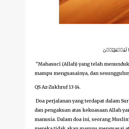
نَا لَمُنۡقَلِبُوۡنَ‏‏
"Mahasuci (Allah) yang telah menunduk
mampu menguasainya, dan sesungguhny
QS Az-Zukhruf 13-14.
Doa perjalanan yang terdapat dalam Sur
dan pengakuan atas kekuasaan Allah ya
manusia. Dalam doa ini, seorang Muslim
mereka tidak akan mampu menguasai at