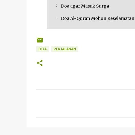
Doa agar Masuk Surga
Doa Al-Quran Mohon Keselamatan 
DOA
PERJALANAN
K
o
m
e
n