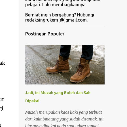
pelajari. Lalu membagikannya.
Berniat ingin bergabung? Hubungi
redaksingrukem[@]gmail.com.
Postingan Populer
dak
Jadi, ini Muzah yang Boleh dan Sah
ur
Dipakai
gi
Muzah merupakan kaos kaki yang terbuat
dari kulit binatang yang sudah disamak. Ini
biasanya dipakai pada saat udara sangat
i