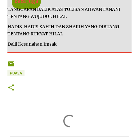
Baca Juga
TANGGAPAN BALIK ATAS TULISAN AHWAN FANANI
TENTANG WUJUDUL HILAL
HADIS-HADIS SAHIH DAN SHARIH YANG DIBUANG
TENTANG RUKYAT HILAL
Dalil Kesunahan Imsak
PUASA
K
o
m