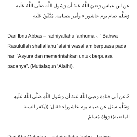
عن ابن عباس رَضِيَ اللَّهُ عَنهُ أن رَسُول اللَّهِ صَلَّى اللَّهُ عَلَيهِ
وَسَلَّم صام يوم عاشوراء وأمر بصيامه. مُتَّفّقٌ عَلَيهِ
Dari Ibnu Abbas – radhiyallahu ‘anhuma -, ” Bahwa
Rasulullah shallallahu ‘alaihi wasallam berpuasa pada
hari ‘Asyura dan memerintahkan untuk berpuasa
padanya”. (Muttafaqun ‘Alaihi).
2.عن أبي قتادة رَضِيَ اللَّهُ عَنهُ أن رَسُول اللَّهِ صَلَّى اللَّهُ عَلَيهِ
وَسَلَّم سئل عن صيام يوم عاشوراء فقال: ((يكفر السنة
الماضية)) رَوَاهُ مُسلِمٌ.
Dari Abu Qatadah – radhiyallahu ‘anhu -, bahwa