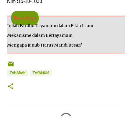
Nim :15-10-1033
Baca Juga
Inilah Fardhu Tayamum dalam Fikih Islam
Mekanisme dalam Bertayamum
Mengapa Junub Harus Mandi Besar?
TAHARAH
TAYAMUM
K
o
m