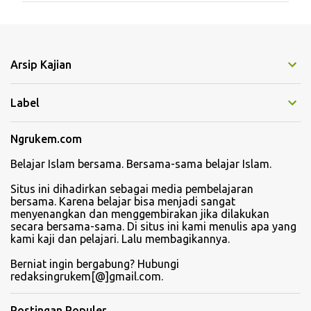
e
n
t
Arsip Kajian
a
r
Label
Ngrukem.com
Belajar Islam bersama. Bersama-sama belajar Islam.
Situs ini dihadirkan sebagai media pembelajaran
bersama. Karena belajar bisa menjadi sangat
menyenangkan dan menggembirakan jika dilakukan
secara bersama-sama. Di situs ini kami menulis apa yang
kami kaji dan pelajari. Lalu membagikannya.
Berniat ingin bergabung? Hubungi
redaksingrukem[@]gmail.com.
Postingan Populer