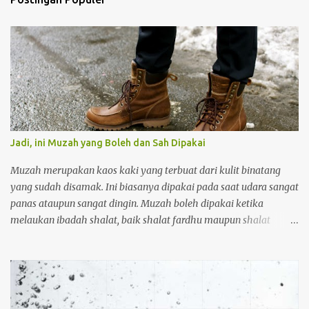
Jadi, ini Muzah yang Boleh dan Sah Dipakai
Muzah merupakan kaos kaki yang terbuat dari kulit binatang
yang sudah disamak. Ini biasanya dipakai pada saat udara sangat
panas ataupun sangat dingin. Muzah boleh dipakai ketika
melaukan ibadah shalat, baik shalat fardhu maupun shalat
sunnah. Orang yang memakai muzah ketika akan melakukan
wudhu tidak perlu melepasnya, tetapi muzah terebut cukup
diusap saja. Adapun kriteria muzah yang bioleh dan sah dipakai
adalah sebagai berikut: Pertama muzah tersebut harus kuat.
Muzah yang boleh dipakai tanpa harus melepasnya ketika akan