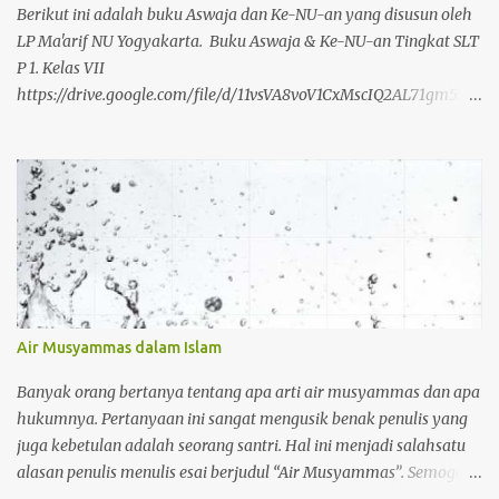
dilakukan seseorang. Pemakaian muzah ini dilakukan ketika
Berikut ini adalah buku Aswaja dan Ke-NU-an yang disusun oleh
seseorang telah melakukan bersuci secara semp...
LP Ma'arif NU Yogyakarta. Buku Aswaja & Ke-NU-an Tingkat SLT
P 1. Kelas VII
https://drive.google.com/file/d/11vsVA8voV1CxMscIQ2AL71gm55ra
rxYp/view?usp=drivesdk 2. Kelas VIII
https://drive.google.com/file/d/11zJSQyMq40ER4balcSxL6anXMM
wlQ4I3/view?usp=drivesdk 3. Kelas IX
https://drive.google.com/file/d/12QBC7ym-
_zxZfbDMH0MRZk1cps8B4BJZ/view?usp=drivesdk Buku Aswaja
& Ke-NU-an Tingkat SLTA 1. Kelas X
https://drive.google.com/file/d/12Qzm1ZthsLht5I-
pimgboiGXLBwuUlMG/view?usp=drivesdk 2. Kelas XI
https://drive.google.com/file/d/12TgmO9XrIJ9fN7hlebLqydygScm
Air Musyammas dalam Islam
M2gAk/view?usp=drivesdk 3. Kelas XII
https://drive.google.com/file/d/12UFWibfVTp102fqpmJYLSUKVDS
Banyak orang bertanya tentang apa arti air musyammas dan apa
Wouucq/view?usp=drivesdk https://t.me/nuchannels/26634
hukumnya. Pertanyaan ini sangat mengusik benak penulis yang
juga kebetulan adalah seorang santri. Hal ini menjadi salahsatu
alasan penulis menulis esai berjudul “Air Musyammas”. Semoga