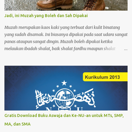
Jadi, ini Muzah yang Boleh dan Sah Dipakai
Muzah merupakan kaos kaki yang terbuat dari kulit binatang
yang sudah disamak. Ini biasanya dipakai pada saat udara sangat
panas ataupun sangat dingin. Muzah boleh dipakai ketika
melaukan ibadah shalat, baik shalat fardhu maupun shalat
sunnah. Orang yang memakai muzah ketika akan melakukan
wudhu tidak perlu melepasnya, tetapi muzah terebut cukup
diusap saja. Adapun kriteria muzah yang bioleh dan sah dipakai
adalah sebagai berikut: Pertama muzah tersebut harus kuat.
Muzah yang boleh dipakai tanpa harus melepasnya ketika akan
meakukaan wudhu atau ibadah haruslah kuat. Dan tidak
meresap apabila muzah tersebut terkena air (kedap air). Kedua,
menutupi sampai mata kaki. Muzah yang boleh dipakai tanpa
harus melepasnya dan cukup dengan diusap saja, yaitu: harus
Gratis Download Buku Aswaja dan Ke-NU-an untuk MTs, SMP,
menutupi bagian ujung kaki hingga mata kaki. Hal ini disebabkan
MA, dan SMA
karena mata kaki termasuk dalam syarat sahnya wudhu yang