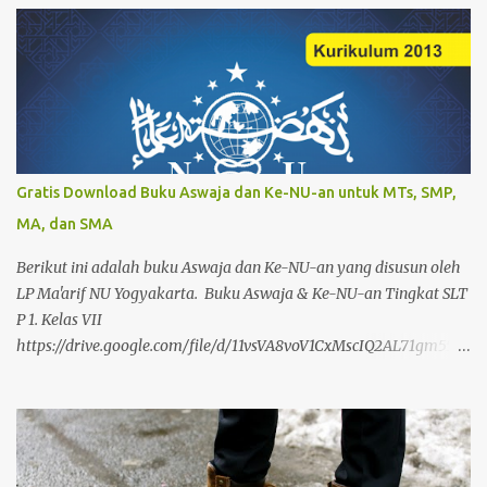
Gratis Download Buku Aswaja dan Ke-NU-an untuk MTs, SMP,
MA, dan SMA
Berikut ini adalah buku Aswaja dan Ke-NU-an yang disusun oleh
LP Ma'arif NU Yogyakarta. Buku Aswaja & Ke-NU-an Tingkat SLT
P 1. Kelas VII
https://drive.google.com/file/d/11vsVA8voV1CxMscIQ2AL71gm55ra
rxYp/view?usp=drivesdk 2. Kelas VIII
https://drive.google.com/file/d/11zJSQyMq40ER4balcSxL6anXMM
wlQ4I3/view?usp=drivesdk 3. Kelas IX
https://drive.google.com/file/d/12QBC7ym-
_zxZfbDMH0MRZk1cps8B4BJZ/view?usp=drivesdk Buku Aswaja