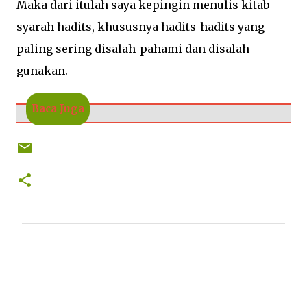
Maka dari itulah saya kepingin menulis kitab
syarah hadits, khususnya hadits-hadits yang
paling sering disalah-pahami dan disalah-
gunakan.
Baca Juga
K
o
m
e