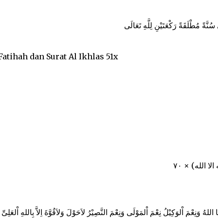
سُنَّةً مُطْلَقَةً رَكْعَتَيْنِ لِلَّهِ تَعَالَى
tihah dan Surat Al Ikhlas 51x
(الا الله) × ٧٠
 اللهُ وَنِعْمَ اْلوَكِيْلُ نِعْمَ اْلمَوْلَى وَنِعْمَ النَّصِيْرُ لاَحَوْلَ وَلاَقُوَّةَ اِلاَّ بِاللهِ اْلعَلِىِّ