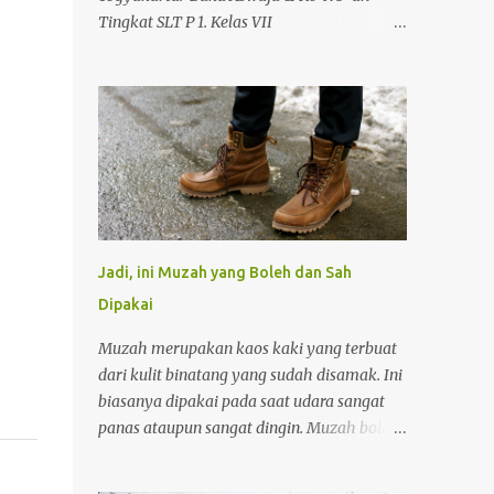
Tingkat SLT P 1. Kelas VII
https://drive.google.com/file/d/11vsVA8voV1
CxMscIQ2AL71gm55rarxYp/view?
usp=drivesdk 2. Kelas VIII
https://drive.google.com/file/d/11zJSQyMq4
0ER4balcSxL6anXMMwlQ4I3/view?
usp=drivesdk 3. Kelas IX
https://drive.google.com/file/d/12QBC7ym-
_zxZfbDMH0MRZk1cps8B4BJZ/view?
usp=drivesdk Buku Aswaja & Ke-NU-an
Jadi, ini Muzah yang Boleh dan Sah
Tingkat SLTA 1. Kelas X
Dipakai
https://drive.google.com/file/d/12Qzm1Zths
Lht5I-pimgboiGXLBwuUlMG/view?
Muzah merupakan kaos kaki yang terbuat
usp=drivesdk 2. Kelas XI
dari kulit binatang yang sudah disamak. Ini
https://drive.google.com/file/d/12TgmO9XrI
biasanya dipakai pada saat udara sangat
J9fN7hlebLqydygScmM2gAk/view?
panas ataupun sangat dingin. Muzah boleh
usp=drivesdk 3. Kelas XII
dipakai ketika melaukan ibadah shalat,
https://drive.google.com/file/d/12UFWibfVT
baik shalat fardhu maupun shalat sunnah.