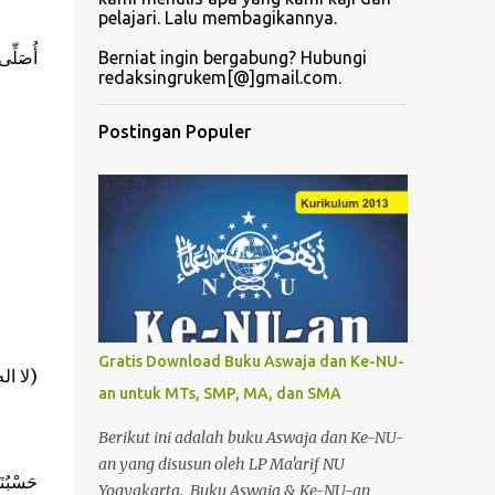
pelajari. Lalu membagikannya.
أُصَلِّى 
Berniat ingin bergabung? Hubungi
redaksingrukem[@]gmail.com.
Postingan Populer
Gratis Download Buku Aswaja dan Ke-NU-
لا اله 
an untuk MTs, SMP, MA, dan SMA
Berikut ini adalah buku Aswaja dan Ke-NU-
an yang disusun oleh LP Ma'arif NU
حَسْبُنَا
Yogyakarta. Buku Aswaja & Ke-NU-an