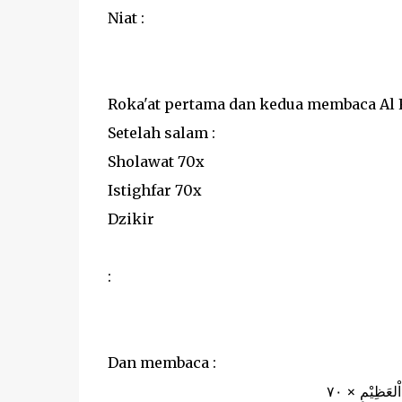
Niat :
Roka'at pertama dan kedua membaca Al Fa
Setelah salam :
Sholawat 70x
Istighfar 70x
Dzikir
:
Dan membaca :
 اْلعَظِيْمِ × ٧٠