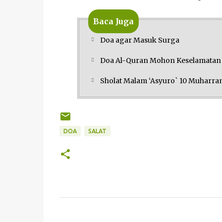
Baca Juga
Doa agar Masuk Surga
Doa Al-Quran Mohon Keselamatan 
Sholat Malam ‘Asyuro` 10 Muharr
DOA
SALAT
K