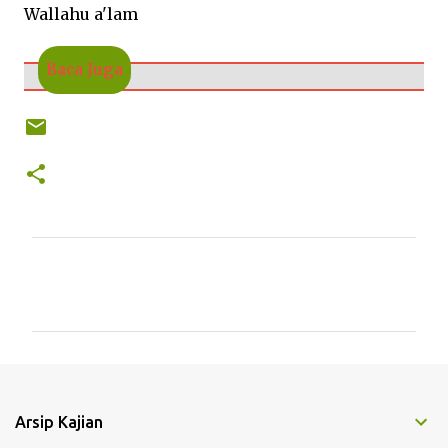
Wallahu a'lam
Baca Juga
K
o
m
e
n
t
Arsip Kajian
a