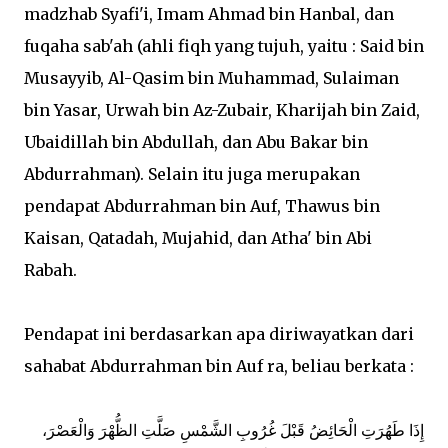
madzhab Syafi'i, Imam Ahmad bin Hanbal, dan
fuqaha sab'ah (ahli fiqh yang tujuh, yaitu : Said bin
Musayyib, Al-Qasim bin Muhammad, Sulaiman
bin Yasar, Urwah bin Az-Zubair, Kharijah bin Zaid,
Ubaidillah bin Abdullah, dan Abu Bakar bin
Abdurrahman). Selain itu juga merupakan
pendapat Abdurrahman bin Auf, Thawus bin
Kaisan, Qatadah, Mujahid, dan Atha' bin Abi
Rabah.
Pendapat ini berdasarkan apa diriwayatkan dari
sahabat Abdurrahman bin Auf ra, beliau berkata :
إِذَا طَهُرَتِ الْحَائِضُ قَبْلَ غُرُوبِ الشَّمْسِ صَلَّتِ الظُّهْرَ وَالْعَصْرَ،