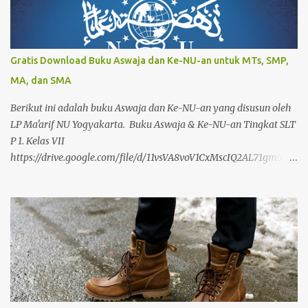
Gratis Download Buku Aswaja dan Ke-NU-an untuk MTs, SMP,
MA, dan SMA
Berikut ini adalah buku Aswaja dan Ke-NU-an yang disusun oleh
LP Ma'arif NU Yogyakarta. Buku Aswaja & Ke-NU-an Tingkat SLT
P 1. Kelas VII
https://drive.google.com/file/d/11vsVA8voV1CxMscIQ2AL71gm55ra
rxYp/view?usp=drivesdk 2. Kelas VIII
https://drive.google.com/file/d/11zJSQyMq40ER4balcSxL6anXMM
wlQ4I3/view?usp=drivesdk 3. Kelas IX
https://drive.google.com/file/d/12QBC7ym-
_zxZfbDMH0MRZk1cps8B4BJZ/view?usp=drivesdk Buku Aswaja
& Ke-NU-an Tingkat SLTA 1. Kelas X
https://drive.google.com/file/d/12Qzm1ZthsLht5I-
pimgboiGXLBwuUlMG/view?usp=drivesdk 2. Kelas XI
https://drive.google.com/file/d/12TgmO9XrIJ9fN7hlebLqydygScm