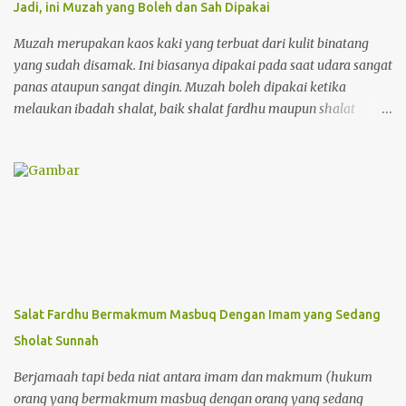
Jadi, ini Muzah yang Boleh dan Sah Dipakai
M2gAk/view?usp=drivesdk 3. Kelas XII
https://drive.google.com/file/d/12UFWibfVTp102fqpmJYLSUKVDS
Muzah merupakan kaos kaki yang terbuat dari kulit binatang
Wouucq/view?usp=drivesdk https://t.me/nuchannels/26634
yang sudah disamak. Ini biasanya dipakai pada saat udara sangat
panas ataupun sangat dingin. Muzah boleh dipakai ketika
melaukan ibadah shalat, baik shalat fardhu maupun shalat
sunnah. Orang yang memakai muzah ketika akan melakukan
wudhu tidak perlu melepasnya, tetapi muzah terebut cukup
diusap saja. Adapun kriteria muzah yang bioleh dan sah dipakai
adalah sebagai berikut: Pertama muzah tersebut harus kuat.
Muzah yang boleh dipakai tanpa harus melepasnya ketika akan
meakukaan wudhu atau ibadah haruslah kuat. Dan tidak
meresap apabila muzah tersebut terkena air (kedap air). Kedua,
menutupi sampai mata kaki. Muzah yang boleh dipakai tanpa
harus melepasnya dan cukup dengan diusap saja, yaitu: harus
Salat Fardhu Bermakmum Masbuq Dengan Imam yang Sedang
menutupi bagian ujung kaki hingga mata kaki. Hal ini disebabkan
Sholat Sunnah
karena mata kaki termasuk dalam syarat sahnya wudhu yang
dilakukan seseorang. Pemakaian muzah ini dilakukan ketika
Berjamaah tapi beda niat antara imam dan makmum (hukum
seseorang telah melakukan bersuci secara semp...
orang yang bermakmum masbuq dengan orang yang sedang