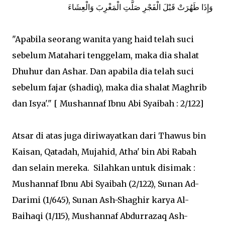
وَإِذَا طَهُرَتْ قَبْلَ الْفَجْرِ صَلَّتِ الْمَغْرِبَ وَالْعِشَاءَ
"Apabila seorang wanita yang haid telah suci
sebelum Matahari tenggelam, maka dia shalat
Dhuhur dan Ashar. Dan apabila dia telah suci
sebelum fajar (shadiq), maka dia shalat Maghrib
dan Isya'." [ Mushannaf Ibnu Abi Syaibah : 2/122]
Atsar di atas juga diriwayatkan dari Thawus bin
Kaisan, Qatadah, Mujahid, Atha' bin Abi Rabah
dan selain mereka. Silahkan untuk disimak :
Mushannaf Ibnu Abi Syaibah (2/122), Sunan Ad-
Darimi (1/645), Sunan Ash-Shaghir karya Al-
Baihaqi (1/115), Mushannaf Abdurrazaq Ash-