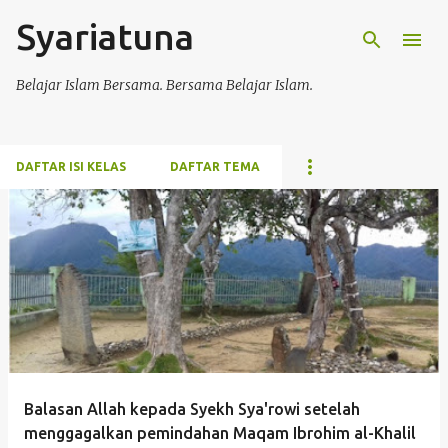
Syariatuna
Langsung ke konten utama
Belajar Islam Bersama. Bersama Belajar Islam.
DAFTAR ISI KELAS
DAFTAR TEMA
P
o
s
t
i
n
g
Balasan Allah kepada Syekh Sya'rowi setelah
a
menggagalkan pemindahan Maqam Ibrohim al-Khalil
n