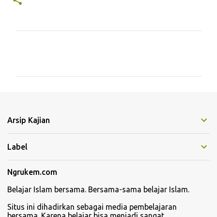
K
o
m
e
n
t
Arsip Kajian
a
r
Label
Ngrukem.com
Belajar Islam bersama. Bersama-sama belajar Islam.
Situs ini dihadirkan sebagai media pembelajaran
bersama. Karena belajar bisa menjadi sangat