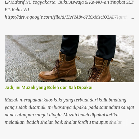
LP Ma'arif NU Yogyakarta. Buku Aswaja & Ke-NU-an Tingkat SLT
P 1. Kelas VII
https://drive.google.com/file/d/11vsVA8voV1CxMscIQ2AL71gm55ra
rxYp/view?usp=drivesdk 2. Kelas VIII
https://drive.google.com/file/d/11zJSQyMq40ER4balcSxL6anXMM
wlQ4I3/view?usp=drivesdk 3. Kelas IX
https://drive.google.com/file/d/12QBC7ym-
_zxZfbDMH0MRZk1cps8B4BJZ/view?usp=drivesdk Buku Aswaja
& Ke-NU-an Tingkat SLTA 1. Kelas X
https://drive.google.com/file/d/12Qzm1ZthsLht5I-
pimgboiGXLBwuUlMG/view?usp=drivesdk 2. Kelas XI
https://drive.google.com/file/d/12TgmO9XrIJ9fN7hlebLqydygScm
Jadi, ini Muzah yang Boleh dan Sah Dipakai
M2gAk/view?usp=drivesdk 3. Kelas XII
https://drive.google.com/file/d/12UFWibfVTp102fqpmJYLSUKVDS
Muzah merupakan kaos kaki yang terbuat dari kulit binatang
Wouucq/view?usp=drivesdk https://t.me/nuchannels/26634
yang sudah disamak. Ini biasanya dipakai pada saat udara sangat
panas ataupun sangat dingin. Muzah boleh dipakai ketika
melaukan ibadah shalat, baik shalat fardhu maupun shalat
sunnah. Orang yang memakai muzah ketika akan melakukan
wudhu tidak perlu melepasnya, tetapi muzah terebut cukup