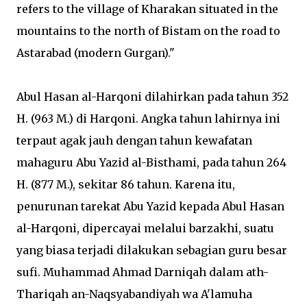
refers to the village of Kharakan situated in the
mountains to the north of Bistam on the road to
Astarabad (modern Gurgan)."
Abul Hasan al-Harqoni dilahirkan pada tahun 352
H. (963 M.) di Harqoni. Angka tahun lahirnya ini
terpaut agak jauh dengan tahun kewafatan
mahaguru Abu Yazid al-Bisthami, pada tahun 264
H. (877 M.), sekitar 86 tahun. Karena itu,
penurunan tarekat Abu Yazid kepada Abul Hasan
al-Harqoni, dipercayai melalui barzakhi, suatu
yang biasa terjadi dilakukan sebagian guru besar
sufi. Muhammad Ahmad Darniqah dalam ath-
Thariqah an-Naqsyabandiyah wa A'lamuha