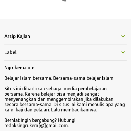
m
e
n
t
Arsip Kajian
a
r
Label
Ngrukem.com
Belajar Islam bersama. Bersama-sama belajar Islam.
Situs ini dihadirkan sebagai media pembelajaran
bersama. Karena belajar bisa menjadi sangat
menyenangkan dan menggembirakan jika dilakukan
secara bersama-sama. Di situs ini kami menulis apa yang
kami kaji dan pelajari. Lalu membagikannya.
Berniat ingin bergabung? Hubungi
redaksingrukem[@]gmail.com.