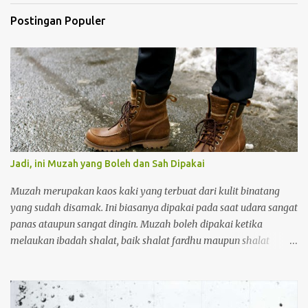
Postingan Populer
Jadi, ini Muzah yang Boleh dan Sah Dipakai
Muzah merupakan kaos kaki yang terbuat dari kulit binatang
yang sudah disamak. Ini biasanya dipakai pada saat udara sangat
panas ataupun sangat dingin. Muzah boleh dipakai ketika
melaukan ibadah shalat, baik shalat fardhu maupun shalat
sunnah. Orang yang memakai muzah ketika akan melakukan
wudhu tidak perlu melepasnya, tetapi muzah terebut cukup
diusap saja. Adapun kriteria muzah yang bioleh dan sah dipakai
adalah sebagai berikut: Pertama muzah tersebut harus kuat.