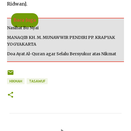
Ridwan].
Baca Juga
Nasihat Bu Nyai
MANAQIB KH. M. MUNAWWIR PENDIRI PP. KRAPYAK
YOGYAKARTA
Doa Ayat Al-Quran agar Selalu Bersyukur atas Nikmat
HIKMAH
TASAWUF
K
o