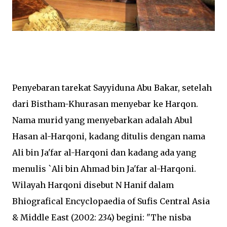
Penyebaran tarekat Sayyiduna Abu Bakar, setelah
dari Bistham-Khurasan menyebar ke Harqon.
Nama murid yang menyebarkan adalah Abul
Hasan al-Harqoni, kadang ditulis dengan nama
Ali bin Ja'far al-Harqoni dan kadang ada yang
menulis `Ali bin Ahmad bin Ja'far al-Harqoni.
Wilayah Harqoni disebut N Hanif dalam
Bhiografical Encyclopaedia of Sufis Central Asia
& Middle East (2002: 234) begini: "The nisba