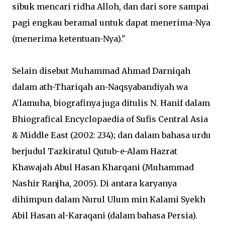
sibuk mencari ridha Alloh, dan dari sore sampai
pagi engkau beramal untuk dapat menerima-Nya
(menerima ketentuan-Nya)."
Selain disebut Muhammad Ahmad Darniqah
dalam ath-Thariqah an-Naqsyabandiyah wa
A'lamuha, biografinya juga ditulis N. Hanif dalam
Bhiografical Encyclopaedia of Sufis Central Asia
& Middle East (2002: 234); dan dalam bahasa urdu
berjudul Tazkiratul Qutub-e-Alam Hazrat
Khawajah Abul Hasan Kharqani (Muhammad
Nashir Ranjha, 2005). Di antara karyanya
dihimpun dalam Nurul Ulum min Kalami Syekh
Abil Hasan al-Karaqani (dalam bahasa Persia).