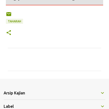
TAHARAH
K
o
m
e
n
t
Arsip Kajian
a
r
Label