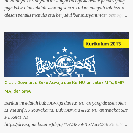
hukumnya. Pertanyaan ini sangat mengusik benak penulis yang
seseorang telah melakukan bersuci secara semp...
juga kebetulan adalah seorang santri. Hal ini menjadi salahsatu
alasan penulis menulis esai berjudul “Air Musyammas”. Semoga
adanya esai ini sedikit bisa menjawab beberapa pertanyaan
masyarakat tentang air musyammas. Khususnya, untuk yang
belum mempelajari ilmu fiqih dengan sempurna. Dari segi
bahasa, Air Musyammas berasal dari kata syams yang artinya
matahari. Sedangkan musyammas adalah isim maf’ul yang
dalam ilmu nahwu shorof berarti objek dari pekerjaan. Yang
dimaksudkan objek di sini adalah air yang terkena sinar
matahari. Sedangkan secara istilah, Air Musyammas adalah air
yang terkena sinar matahari dalam sebuah bejana yang terbuat
Gratis Download Buku Aswaja dan Ke-NU-an untuk MTs, SMP,
dari logam. Hukum air ini adalah suci mensucikan, tapi makruh
MA, dan SMA
jika digunakan untuk berwudlu atau mandi. Tetapi tidak makruh
untuk mencuci pakaian. Menurut syara’ air yang dipanaskan pada
Berikut ini adalah buku Aswaja dan Ke-NU-an yang disusun oleh
sinar matahari dalam tempat yang te...
LP Ma'arif NU Yogyakarta. Buku Aswaja & Ke-NU-an Tingkat SLT
P 1. Kelas VII
https://drive.google.com/file/d/11vsVA8voV1CxMscIQ2AL71gm55ra
rxYp/view?usp=drivesdk 2. Kelas VIII