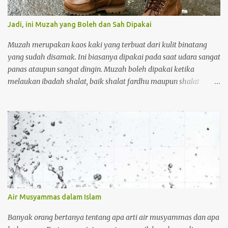
Jadi, ini Muzah yang Boleh dan Sah Dipakai
Muzah merupakan kaos kaki yang terbuat dari kulit binatang
yang sudah disamak. Ini biasanya dipakai pada saat udara sangat
panas ataupun sangat dingin. Muzah boleh dipakai ketika
melaukan ibadah shalat, baik shalat fardhu maupun shalat
sunnah. Orang yang memakai muzah ketika akan melakukan
wudhu tidak perlu melepasnya, tetapi muzah terebut cukup
diusap saja. Adapun kriteria muzah yang bioleh dan sah dipakai
adalah sebagai berikut: Pertama muzah tersebut harus kuat.
Muzah yang boleh dipakai tanpa harus melepasnya ketika akan
meakukaan wudhu atau ibadah haruslah kuat. Dan tidak
meresap apabila muzah tersebut terkena air (kedap air). Kedua,
menutupi sampai mata kaki. Muzah yang boleh dipakai tanpa
harus melepasnya dan cukup dengan diusap saja, yaitu: harus
Air Musyammas dalam Islam
menutupi bagian ujung kaki hingga mata kaki. Hal ini disebabkan
karena mata kaki termasuk dalam syarat sahnya wudhu yang
Banyak orang bertanya tentang apa arti air musyammas dan apa
dilakukan seseorang. Pemakaian muzah ini dilakukan ketika