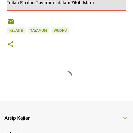
Inilah Fardhu Tayamum dalam Fikih Islam
KELAS B
TAYAMUM
WUDHU
K
o
m
e
n
t
Arsip Kajian
a
r