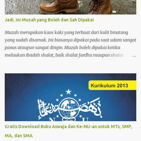
Jadi, ini Muzah yang Boleh dan Sah Dipakai
Muzah merupakan kaos kaki yang terbuat dari kulit binatang
yang sudah disamak. Ini biasanya dipakai pada saat udara sangat
panas ataupun sangat dingin. Muzah boleh dipakai ketika
melaukan ibadah shalat, baik shalat fardhu maupun shalat
sunnah. Orang yang memakai muzah ketika akan melakukan
wudhu tidak perlu melepasnya, tetapi muzah terebut cukup
diusap saja. Adapun kriteria muzah yang bioleh dan sah dipakai
adalah sebagai berikut: Pertama muzah tersebut harus kuat.
Muzah yang boleh dipakai tanpa harus melepasnya ketika akan
meakukaan wudhu atau ibadah haruslah kuat. Dan tidak
meresap apabila muzah tersebut terkena air (kedap air). Kedua,
menutupi sampai mata kaki. Muzah yang boleh dipakai tanpa
harus melepasnya dan cukup dengan diusap saja, yaitu: harus
Gratis Download Buku Aswaja dan Ke-NU-an untuk MTs, SMP,
menutupi bagian ujung kaki hingga mata kaki. Hal ini disebabkan
MA, dan SMA
karena mata kaki termasuk dalam syarat sahnya wudhu yang