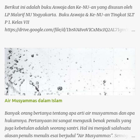
dilakukan seseorang. Pemakaian muzah ini dilakukan ketika
Berikut ini adalah buku Aswaja dan Ke-NU-an yang disusun oleh
seseorang telah melakukan bersuci secara semp...
LP Ma'arif NU Yogyakarta. Buku Aswaja & Ke-NU-an Tingkat SLT
P 1. Kelas VII
https://drive.google.com/file/d/11vsVA8voV1CxMscIQ2AL71gm55ra
rxYp/view?usp=drivesdk 2. Kelas VIII
https://drive.google.com/file/d/11zJSQyMq40ER4balcSxL6anXMM
wlQ4I3/view?usp=drivesdk 3. Kelas IX
https://drive.google.com/file/d/12QBC7ym-
_zxZfbDMH0MRZk1cps8B4BJZ/view?usp=drivesdk Buku Aswaja
& Ke-NU-an Tingkat SLTA 1. Kelas X
https://drive.google.com/file/d/12Qzm1ZthsLht5I-
pimgboiGXLBwuUlMG/view?usp=drivesdk 2. Kelas XI
https://drive.google.com/file/d/12TgmO9XrIJ9fN7hlebLqydygScm
Air Musyammas dalam Islam
M2gAk/view?usp=drivesdk 3. Kelas XII
https://drive.google.com/file/d/12UFWibfVTp102fqpmJYLSUKVDS
Banyak orang bertanya tentang apa arti air musyammas dan apa
Wouucq/view?usp=drivesdk https://t.me/nuchannels/26634
hukumnya. Pertanyaan ini sangat mengusik benak penulis yang
juga kebetulan adalah seorang santri. Hal ini menjadi salahsatu
alasan penulis menulis esai berjudul “Air Musyammas”. Semoga