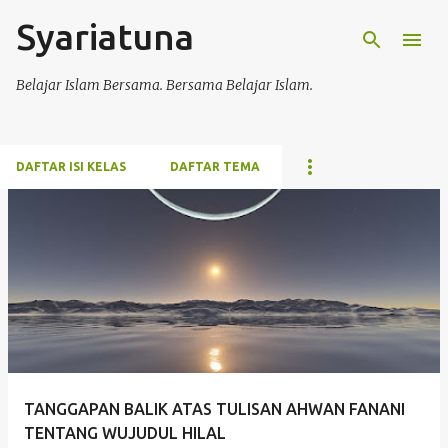
Syariatuna
Langsung ke konten utama
Belajar Islam Bersama. Bersama Belajar Islam.
DAFTAR ISI KELAS
DAFTAR TEMA
P
o
s
t
i
n
g
TANGGAPAN BALIK ATAS TULISAN AHWAN FANANI
a
TENTANG WUJUDUL HILAL
n