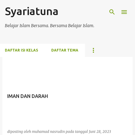
Syariatuna
Langsung ke konten utama
Belajar Islam Bersama. Bersama Belajar Islam.
DAFTAR ISI KELAS
DAFTAR TEMA
P
o
s
t
IMAN DAN DARAH
i
n
g
a
diposting oleh
muhamad nasrudin
pada tanggal
Juni 28, 2023
n