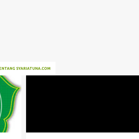
Langsung ke konten utama
a
ENTANG SYARIATUNA.COM
PAI B