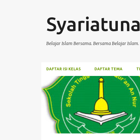
Syariatun
Belajar Islam Bersama. Bersama Belajar Islam.
DAFTAR ISI KELAS
DAFTAR TEMA
T
P
KELAS A
o
s
t
i
n
g