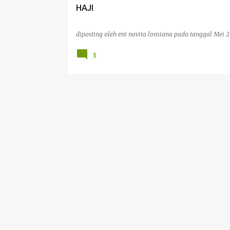
HAJI
a
n
diposting oleh
eni novita lonsiana
pada tanggal
Mei 2
5