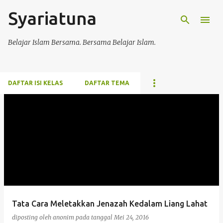
Syariatuna
Langsung ke konten utama
Belajar Islam Bersama. Bersama Belajar Islam.
DAFTAR ISI KELAS
DAFTAR TEMA
P
o
s
t
i
n
g
Tata Cara Meletakkan Jenazah Kedalam Liang Lahat
a
diposting oleh
anonim
pada tanggal
Mei 24, 2016
n