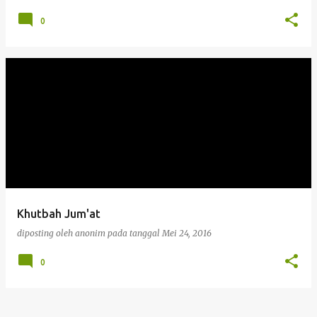
0
Khutbah Jum'at
diposting oleh
anonim
pada tanggal
Mei 24, 2016
0