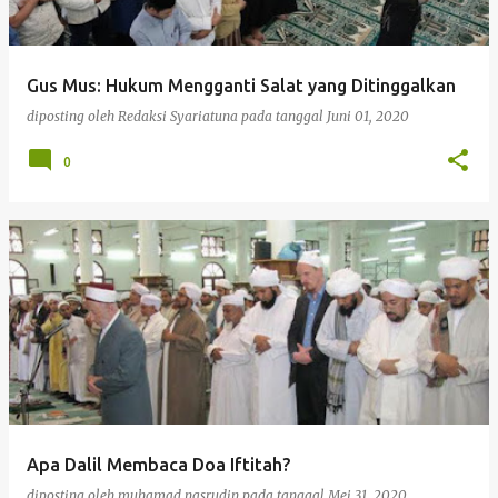
i
n
g
Gus Mus: Hukum Mengganti Salat yang Ditinggalkan
a
diposting oleh
Redaksi Syariatuna
pada tanggal
Juni 01, 2020
n
0
Apa Dalil Membaca Doa Iftitah?
diposting oleh
muhamad nasrudin
pada tanggal
Mei 31, 2020