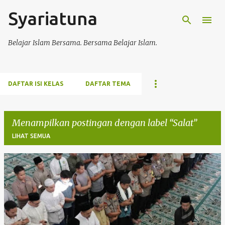
Syariatuna
Langsung ke konten utama
Belajar Islam Bersama. Bersama Belajar Islam.
DAFTAR ISI KELAS
DAFTAR TEMA
Menampilkan postingan dengan label
Salat
LIHAT SEMUA
P
o
s
t