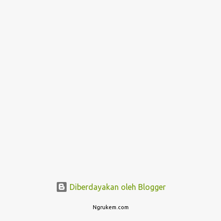
i
n
g
a
n
Diberdayakan oleh Blogger
Ngrukem.com