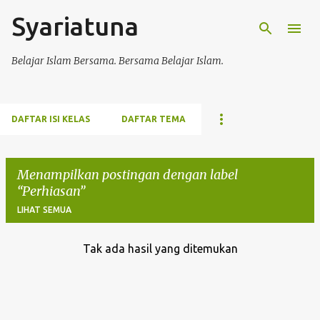
Syariatuna
Langsung ke konten utama
Belajar Islam Bersama. Bersama Belajar Islam.
DAFTAR ISI KELAS
DAFTAR TEMA
Menampilkan postingan dengan label
Perhiasan
LIHAT SEMUA
Tak ada hasil yang ditemukan
P
o
s
t